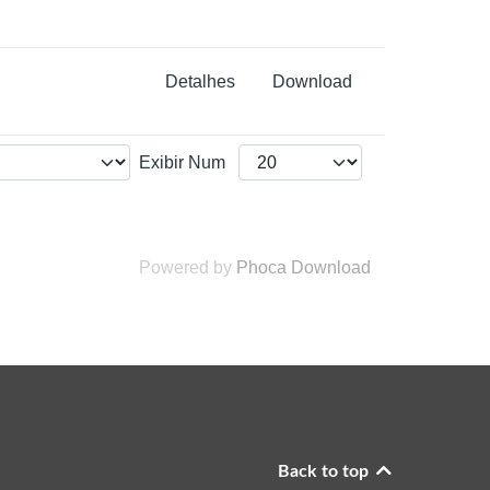
Detalhes
Download
Exibir Num
Powered by
Phoca Download
Back to top