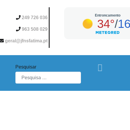
249 726 036
963 508 029
geral@jfnsfatima.pt
Pesquisar