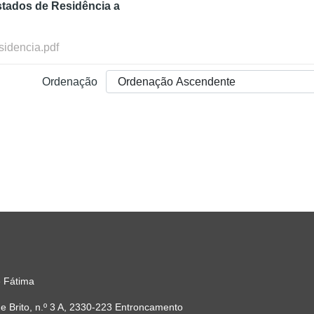
stados de Residência a
idencia.pdf
Ordenação
 Fátima
 Brito, n.º 3 A, 2330-223 Entroncamento