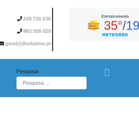
249 726 036
963 508 029
geral@jfnsfatima.pt
Pesquisar