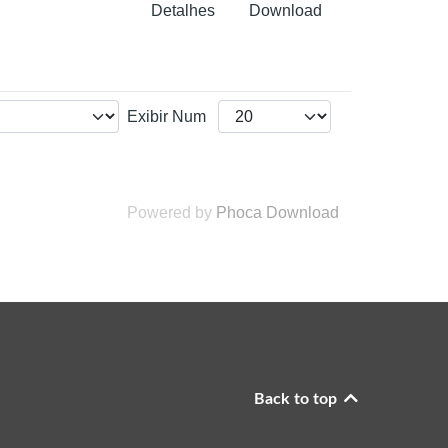
Detalhes
Download
Exibir Num
Powered by
Phoca Download
Back to top