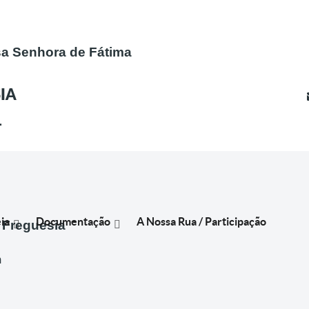
a Senhora de Fátima
IA
-
ia
Documentação
A Nossa Rua / Participação
 Freguesia
m