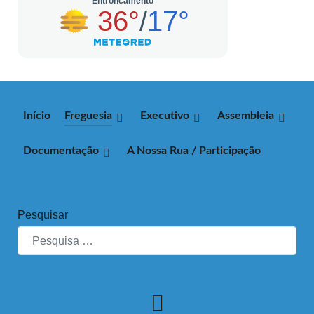
Início
Freguesia
Executivo
Assembleia
Documentação
A Nossa Rua / Participação
Pesquisar