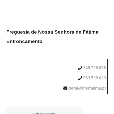
Freguesia de Nossa Senhora de Fátima
Entroncamento
249 726 036
963 508 029
geral@jfnsfatima.pt