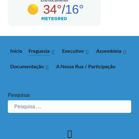
Início
Freguesia
Executivo
Assembleia
Documentação
A Nossa Rua / Participação
Pesquisar