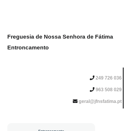
Freguesia de Nossa Senhora de Fátima
Entroncamento
249 726 036
963 508 029
geral@jfnsfatima.pt