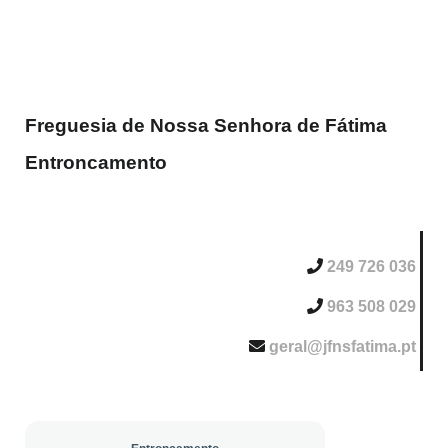
Freguesia de Nossa Senhora de Fátima
Entroncamento
249 726 036
963 508 029
geral@jfnsfatima.pt