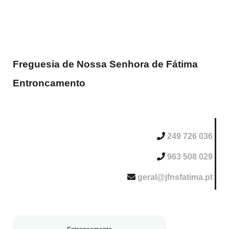
Freguesia de Nossa Senhora de Fátima
Entroncamento
249 726 036
963 508 029
geral@jfnsfatima.pt