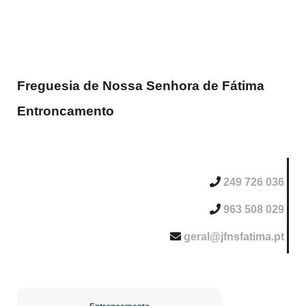
Freguesia de Nossa Senhora de Fátima
Entroncamento
249 726 036
963 508 029
geral@jfnsfatima.pt